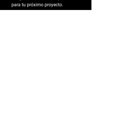
para tu próximo proyecto.
Nosotros como Agencia
Acerca de
Reseñas
Area Premium
Contactanos