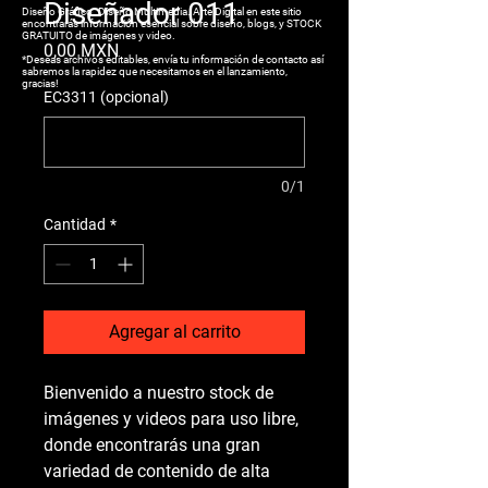
Diseñador 011
Diseño Gráfico. Diseño Multimedia. Arte Digital en este sitio
encontrarás información esencial sobre diseño, blogs, y STOCK
GRATUITO de imágenes y video.
Precio
0,00 MXN
*Deseas archivos editables, envía tu información de contacto así
sabremos la rapidez que necesitamos en el lanzamiento,
gracias!
EC3311 (opcional)
0/1
Cantidad
*
Agregar al carrito
Bienvenido a nuestro stock de 
imágenes y videos para uso libre, 
donde encontrarás una gran 
variedad de contenido de alta 